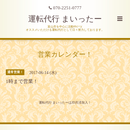
070-2251-0777
運転代行 まいったー
富山市を中心に活動中(^^)/
オススメいただける運転代行として日々努力しております。
営業カレンダー！
2017-06-14 (水)
通常営業！
1時まで営業！
運転代行 まいったーはJD共済加入！