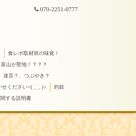
070-2251-0777
報
食レポ取材班の味覚！
富山が聖地！？？？
、迷言？、つぶやき？
ださい<( _ _ )>
約款
に関する説明書