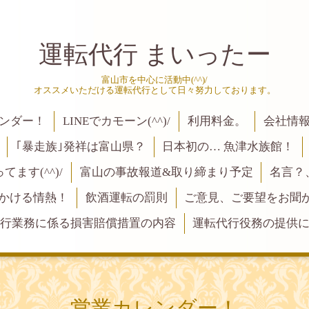
運転代行 まいったー
富山市を中心に活動中(^^)/
オススメいただける運転代行として日々努力しております。
ンダー！
LINEでカモーン(^^)/
利用料金。
会社情
｢暴走族｣発祥は富山県？
日本初の… 魚津水族館！
ます(^^)/
富山の事故報道&取り締まり予定
名言？
にかける情熱！
飲酒運転の罰則
ご意見、ご要望をお聞かせく
行業務に係る損害賠償措置の内容
運転代行役務の提供
営業カレンダー！