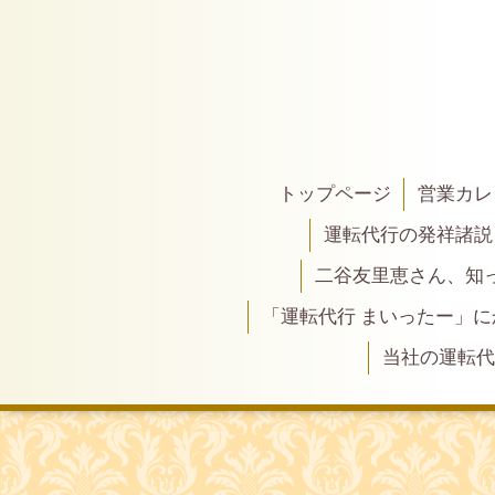
トップページ
営業カレ
運転代行の発祥諸説
二谷友里恵さん、知って
「運転代行 まいったー」
当社の運転代