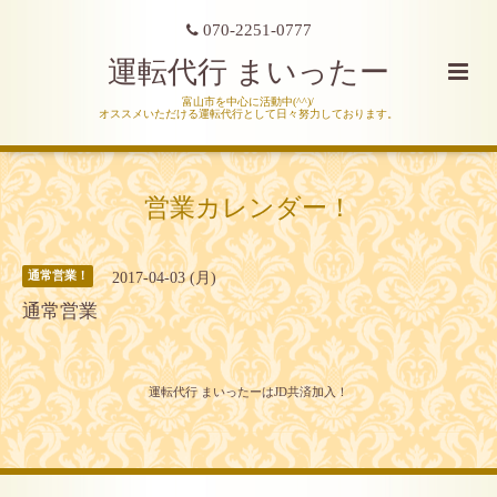
070-2251-0777
運転代行 まいったー
富山市を中心に活動中(^^)/
オススメいただける運転代行として日々努力しております。
営業カレンダー！
2017-04-03 (月)
通常営業！
通常営業
運転代行 まいったーはJD共済加入！