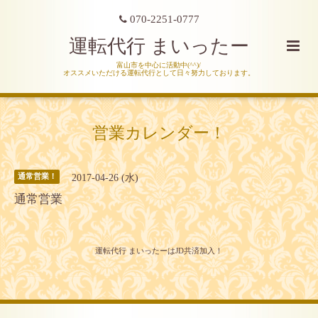
070-2251-0777
運転代行 まいったー
富山市を中心に活動中(^^)/
オススメいただける運転代行として日々努力しております。
営業カレンダー！
2017-04-26 (水)
通常営業！
通常営業
運転代行 まいったーはJD共済加入！