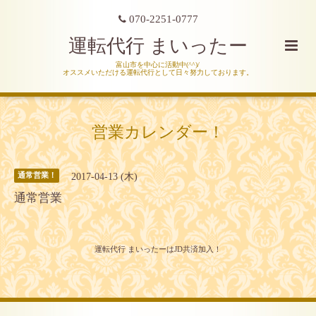
070-2251-0777
運転代行 まいったー
富山市を中心に活動中(^^)/
オススメいただける運転代行として日々努力しております。
営業カレンダー！
2017-04-13 (木)
通常営業！
通常営業
運転代行 まいったーはJD共済加入！