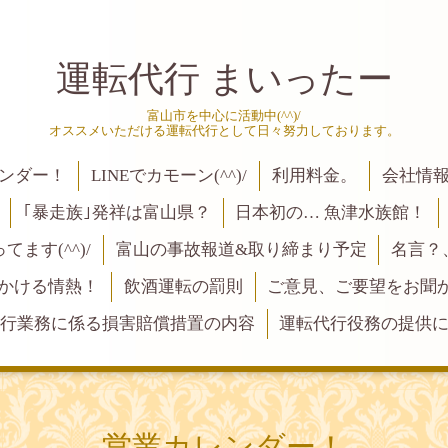
運転代行 まいったー
富山市を中心に活動中(^^)/
オススメいただける運転代行として日々努力しております。
ンダー！
LINEでカモーン(^^)/
利用料金。
会社情
｢暴走族｣発祥は富山県？
日本初の… 魚津水族館！
ます(^^)/
富山の事故報道&取り締まり予定
名言？
にかける情熱！
飲酒運転の罰則
ご意見、ご要望をお聞かせく
行業務に係る損害賠償措置の内容
運転代行役務の提供
営業カレンダー！