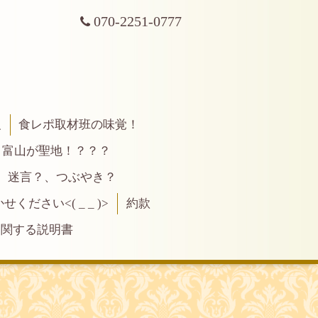
070-2251-0777
報
食レポ取材班の味覚！
富山が聖地！？？？
、迷言？、つぶやき？
ださい<( _ _ )>
約款
に関する説明書