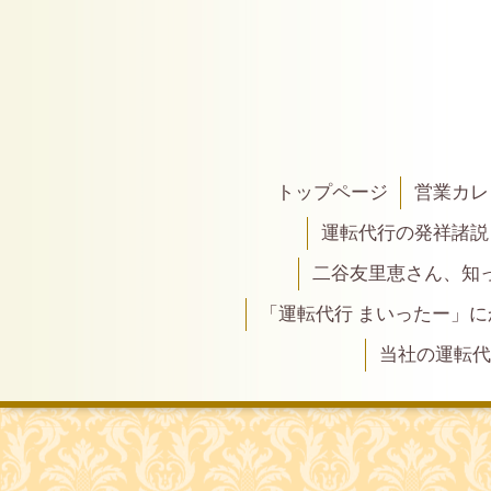
トップページ
営業カレ
運転代行の発祥諸説
二谷友里恵さん、知って
「運転代行 まいったー」
当社の運転代