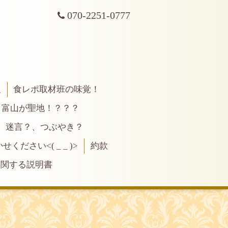
070-2251-0777
報
食レポ取材班の味覚！
富山が聖地！？？？
、迷言？、つぶやき？
ださい<( _ _ )>
約款
に関する説明書