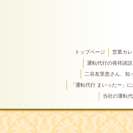
トップページ
営業カレ
運転代行の発祥諸説
二谷友里恵さん、知って
「運転代行 まいったー」
当社の運転代