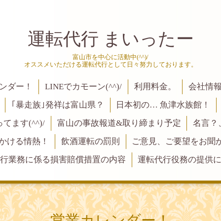
運転代行 まいったー
富山市を中心に活動中(^^)/
オススメいただける運転代行として日々努力しております。
ンダー！
LINEでカモーン(^^)/
利用料金。
会社情
｢暴走族｣発祥は富山県？
日本初の… 魚津水族館！
ます(^^)/
富山の事故報道&取り締まり予定
名言？
にかける情熱！
飲酒運転の罰則
ご意見、ご要望をお聞かせく
行業務に係る損害賠償措置の内容
運転代行役務の提供
営業カレンダー！