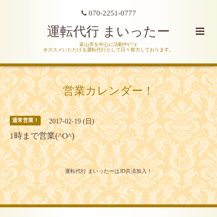
070-2251-0777
運転代行 まいったー
富山市を中心に活動中(^^)/
オススメいただける運転代行として日々努力しております。
営業カレンダー！
2017-02-19 (日)
通常営業！
1時まで営業(^O^)
運転代行 まいったーはJD共済加入！