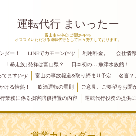
運転代行 まいったー
富山市を中心に活動中(^^)/
オススメいただける運転代行として日々努力しております。
ンダー！
LINEでカモーン(^^)/
利用料金。
会社情
｢暴走族｣発祥は富山県？
日本初の… 魚津水族館！
ます(^^)/
富山の事故報道&取り締まり予定
名言？
にかける情熱！
飲酒運転の罰則
ご意見、ご要望をお聞かせく
行業務に係る損害賠償措置の内容
運転代行役務の提供
営業カレンダー！