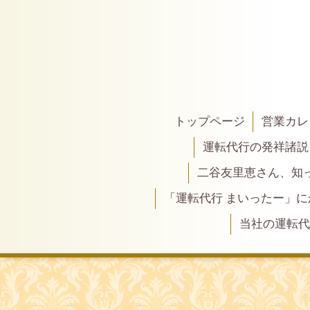
トップページ
営業カレ
運転代行の発祥諸説
二谷友里恵さん、知って
「運転代行 まいったー」
当社の運転代