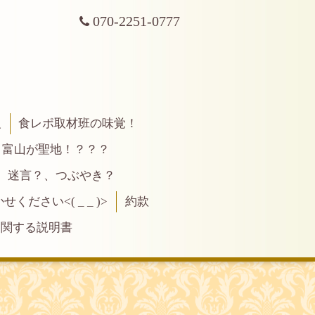
070-2251-0777
報
食レポ取材班の味覚！
富山が聖地！？？？
、迷言？、つぶやき？
ださい<( _ _ )>
約款
に関する説明書