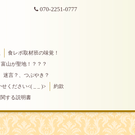
070-2251-0777
報
食レポ取材班の味覚！
富山が聖地！？？？
、迷言？、つぶやき？
ださい<( _ _ )>
約款
に関する説明書