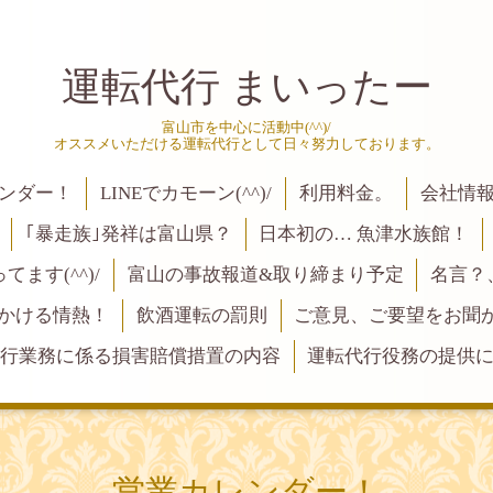
運転代行 まいったー
富山市を中心に活動中(^^)/
オススメいただける運転代行として日々努力しております。
ンダー！
LINEでカモーン(^^)/
利用料金。
会社情
｢暴走族｣発祥は富山県？
日本初の… 魚津水族館！
ます(^^)/
富山の事故報道&取り締まり予定
名言？
にかける情熱！
飲酒運転の罰則
ご意見、ご要望をお聞かせく
行業務に係る損害賠償措置の内容
運転代行役務の提供
営業カレンダー！