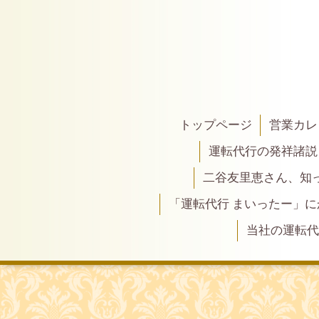
トップページ
営業カレ
運転代行の発祥諸説
二谷友里恵さん、知って
「運転代行 まいったー」
当社の運転代