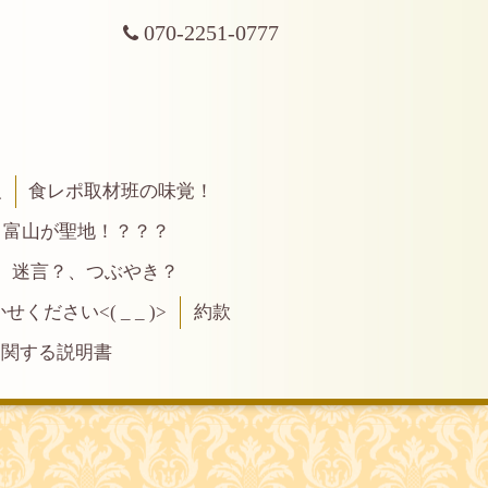
070-2251-0777
報
食レポ取材班の味覚！
富山が聖地！？？？
、迷言？、つぶやき？
ださい<( _ _ )>
約款
に関する説明書