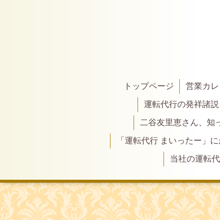
トップページ
営業カレ
運転代行の発祥諸説
二谷友里恵さん、知って
「運転代行 まいったー」
当社の運転代