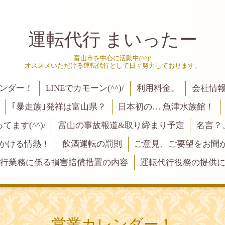
運転代行 まいったー
富山市を中心に活動中(^^)/
オススメいただける運転代行として日々努力しております。
ンダー！
LINEでカモーン(^^)/
利用料金。
会社情
｢暴走族｣発祥は富山県？
日本初の… 魚津水族館！
ます(^^)/
富山の事故報道&取り締まり予定
名言？
にかける情熱！
飲酒運転の罰則
ご意見、ご要望をお聞かせく
行業務に係る損害賠償措置の内容
運転代行役務の提供
営業カレンダー！